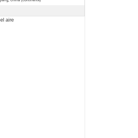
jiang, China (continente)
el aire