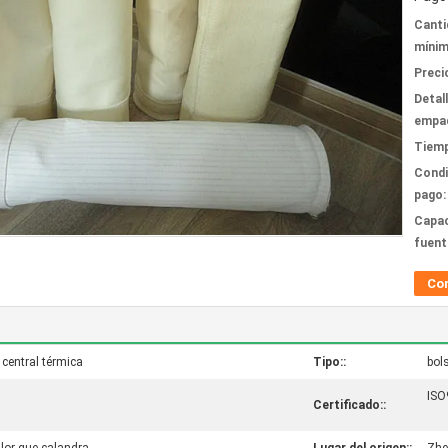
Canti
mínim
Preci
Detal
empa
Tiemp
Condi
pago:
Capac
fuent
Co
 central térmica
Tipo::
bols
ISO
Certificado::