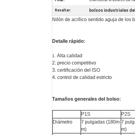
Final::
chamuscar el asiento del ca
bolsos industriales de
Resaltar:
Nilón de acrílico sentido aguja de los bo
Detalle rápido:
Alta calidad
1.
2. precio competitivo
3. certificación del ISO
4. control de calidad estricto
Tamaños generales del bolso:
P1S
P2S
Diámetro
7 pulgadas (180m
7 pul
m)
m)