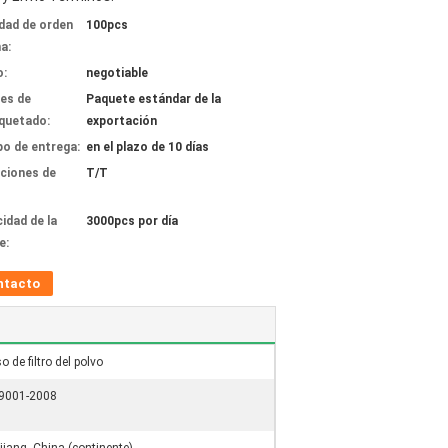
dad de orden
100pcs
a:
o:
negotiable
les de
Paquete estándar de la
quetado:
exportación
o de entrega:
en el plazo de 10 días
ciones de
T/T
idad de la
3000pcs por día
e:
ntacto
o de filtro del polvo
9001-2008