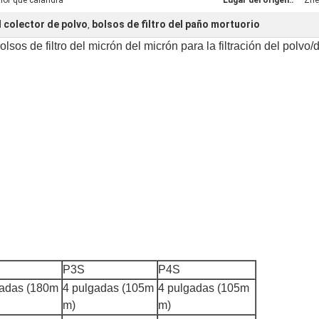
lor que calandra
Lugar del origen::
Zhe
l colector de polvo
bolsos de filtro del paño mortuorio
,
lsos de filtro del micrón del micrón para la filtración del polvo/d
P3S
P4S
gadas (180m
4 pulgadas (105m
4 pulgadas (105m
m)
m)