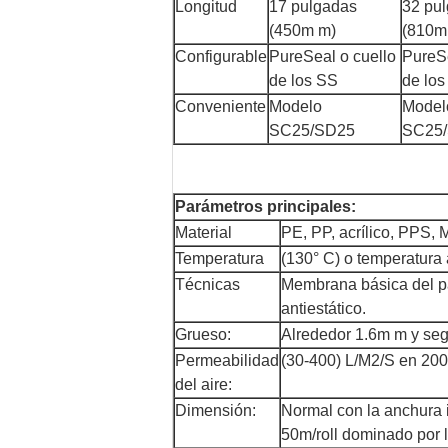
Longitud
17 pulgadas
32 pu
(450m m)
(810m
Configurable
PureSeal o cuello
PureSe
de los SS
de los
Conveniente
Modelo
Model
SC25/SD25
SC25
Parámetros principales:
Material
PE, PP, acrílico, PPS, 
Temperatura
(130° C) o temperatura 
Técnicas
Membrana básica del pa
antiestático.
Grueso:
Alrededor 1.6m m y segú
Permeabilidad
(30-400) L/M2/S en 200
del aire:
Dimensión:
Normal con la anchura i
50m/roll dominado por l