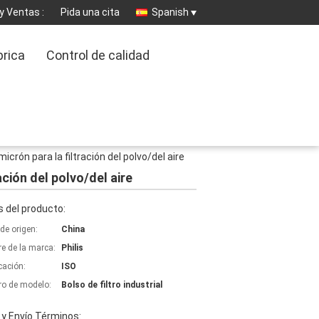
y Ventas :
Pida una cita
Spanish
brica
Control de calidad
micrón para la filtración del polvo/del aire
ación del polvo/del aire
 del producto:
de origen:
China
e de la marca:
Philis
icación:
ISO
o de modelo:
Bolso de filtro industrial
y Envío Términos: