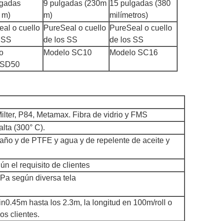
lgadas
9 pulgadas (230m
15 pulgadas (380
 m)
m)
milímetros)
al o cuello
PureSeal o cuello
PureSeal o cuello
 SS
de los SS
de los SS
o
Modelo SC10
Modelo SC16
/SD50
Milter, P84, Metamax. Fibra de vidrio y FMS
alta (300° C).
ño y de PTFE y agua y de repelente de aceite y
n el requisito de clientes
Pa según diversa tela
n0.45m hasta los 2.3m, la longitud en 100m/roll o
os clientes.