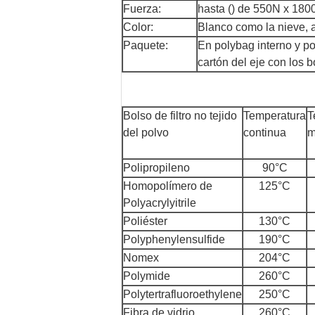
Fuerza:
hasta () de 550N x 180
Color:
Blanco como la nieve, a
Paquete:
En polybag interno y po
cartón del eje con los 
Bolso de filtro no tejido
Temperatura
T
del polvo
continua
m
Polipropileno
90°C
Homopolímero de
125°C
Polyacrylyitrile
Poliéster
130°C
Polyphenylensulfide
190°C
Nomex
204°C
Polymide
260°C
Polytertrafluoroethylene
250°C
Fibra de vidrio
260°C