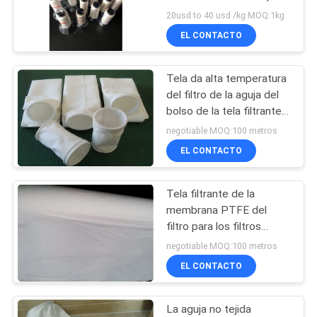
el filtro empaquetan la
20usd to 40 usd /kg MOQ:1kg
MAPA
costura
EL CONTACTO
DEL
92
SITIO
Bolso de filtro
Tela da alta temperatura
del filtro de la aguja del
industrial
PRIVACY
bolso de la tela filtrante
de PTFE para la filtración
negotiable MOQ:100 metros
POLICY
del gas
EL CONTACTO
Tela filtrante de la
44
membrana PTFE del
Malla del filtro del
filtro para los filtros
hidrofóbicos/hidrofílicos
negotiable MOQ:100 metros
micrón
de la jeringuilla
EL CONTACTO
La aguja no tejida