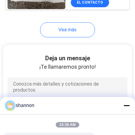
EL CONTACTO
14
Tela del filtro P84
Vea más
Deja un mensaje
¡Te llamaremos pronto!
14
Tela del filtro del
PPS
shannon
10:38 AM
16