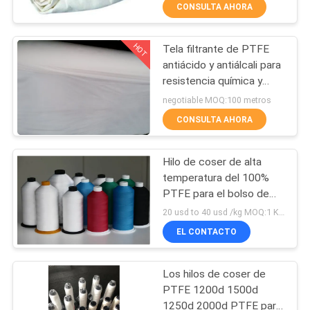
CONSULTA AHORA
CONTROL
HOT
Tela filtrante de PTFE
DE
57
antiácido y antiálcali para
CALIDAD
resistencia química y
Tela filtrante del
durabilidad
negotiable MOQ:100 metros
micrón
ÉNTRENOS
CONSULTA AHORA
EN
Hilo de coser de alta
CONTACTO
temperatura del 100%
CON
PTFE para el bolso de
13
filtro
20 usd to 40 usd /kg MOQ:1 KILOGRAMO
Accesorios de filtro
EL CONTACTO
PIDA
UNA
prensa
Los hilos de coser de
CITA
PTFE 1200d 1500d
1250d 2000d PTFE para