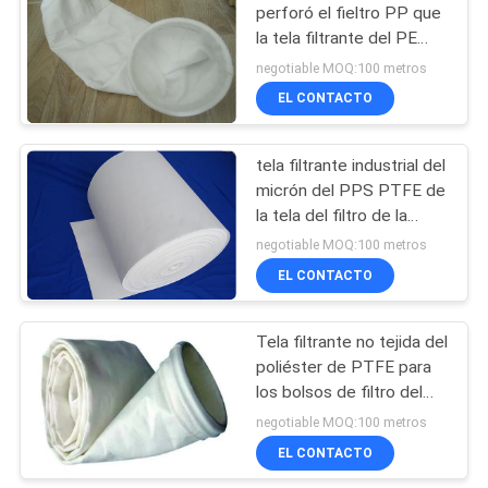
perforó el fieltro PP que
la tela filtrante del PE
21
PTFE para el carbón
negotiable MOQ:100 metros
encendió la caldera
Jaula del filtro de
EL CONTACTO
bolso
tela filtrante industrial del
micrón del PPS PTFE de
la tela del filtro de la
aguja para la filtración del
negotiable MOQ:100 metros
aire
EL CONTACTO
16
Tela filtrante de
Tela filtrante no tejida del
poliéster de PTFE para
PTFE
los bolsos de filtro del
colector de polvo
negotiable MOQ:100 metros
EL CONTACTO