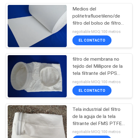
Medios del
24
politetrafluoetileno/de
filtro del bolso de filtro
Tela filtrante tejida
del polvo de la tela
negotiable MOQ:100 metros
filtrante del micrón
EL CONTACTO
filtro de membrana no
tejido del Millipore de la
tela filtrante del PPS
13
P84 PTFE de la tela
negotiable MOQ:100 metros
Tela filtrante de
EL CONTACTO
nylon
Tela industrial del filtro
de la aguja de la tela
filtrante del FMS PTFE
del polipropileno para el
negotiable MOQ:100 metros
bolso de filtro del polvo