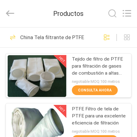
Hangzhou
Philis
Filter
Productos
Technology
Co.,
Ltd..
All
Rights
HOGAR
48
Reserved.
China Tela filtrante de PTFE
Tela filtrante del
PRODUCTOS
polvo
HOT
Tejido de filtro de PTFE
para filtración de gases
SOBRE
de combustión a altas
NOSOTROS
temperaturas
negotiable MOQ:100 metros
CONSULTA AHORA
23
VIAJE
Paño de la fibra de
HOT
PTFE Filtro de tela de
DE
PTFE para una excelente
LA
vidrio
eficiencia de filtración
FÁBRICA
negotiable MOQ:100 metros