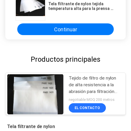
Tela filtrante de nylon tejida
temperatura alta para la prensa de
filtro del disco/del marco
Continuar
Productos principales
Tejido de filtro de nylon
de alta resistencia a la
abrasión para filtración
de partículas finas en
negotiable MOQ:200 metros
diversas aplicaciones
EL CONTACTO
Tela filtrante de nylon