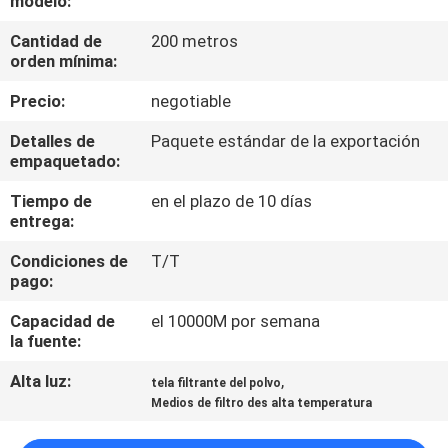
modelo:
Cantidad de
200 metros
CONTROL
orden mínima:
DE
Precio:
negotiable
CALIDAD
Detalles de
Paquete estándar de la exportación
empaquetado:
ÉNTRENOS
Tiempo de
en el plazo de 10 días
EN
entrega:
CONTACTO
Condiciones de
T/T
CON
pago:
Capacidad de
el 10000M por semana
PIDA
la fuente:
UNA
Alta luz:
,
tela filtrante del polvo
Medios de filtro des alta temperatura
CITA