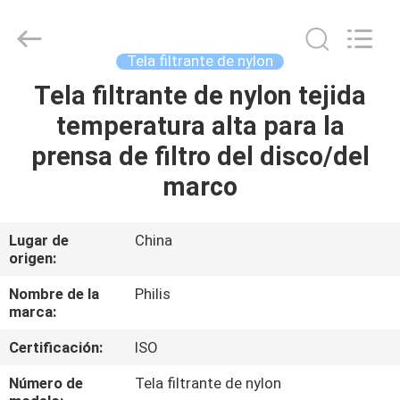
Hangzhou
Philis
Filter
Technology
Co.,
Tela filtrante de nylon
Ltd..
All
Rights
Tela filtrante de nylon tejida
HOGAR
Reserved.
temperatura alta para la
PRODUCTOS
prensa de filtro del disco/del
marco
SOBRE
NOSOTROS
Lugar de
China
origen:
VIAJE
Nombre de la
Philis
marca:
DE
Certificación:
ISO
LA
FÁBRICA
Número de
Tela filtrante de nylon