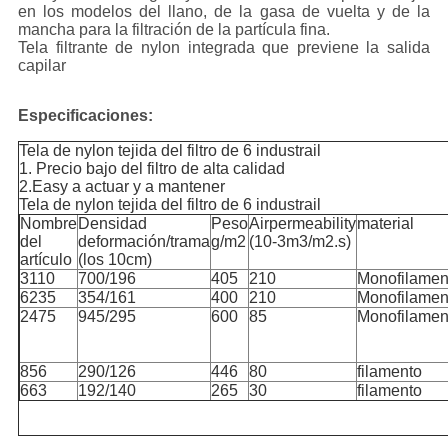
en los modelos del llano, de la gasa de vuelta y de la
mancha para la filtración de la partícula fina.
Tela filtrante de nylon integrada que previene la salida
capilar
Especificaciones:
Tela de nylon tejida del filtro de 6 industrail
1. Precio bajo del filtro de alta calidad
2.Easy a actuar y a mantener
Tela de nylon tejida del filtro de 6 industrail
Nombre
Densidad
Peso
Airpermeability
material
del
deformación/trama
g/m2
(10-3m3/m2.s)
artículo
(los 10cm)
3110
700/196
405
210
Monofilamen
6235
354/161
400
210
Monofilamen
2475
945/295
600
85
Monofilamen
856
290/126
446
80
filamento
663
192/140
265
30
filamento