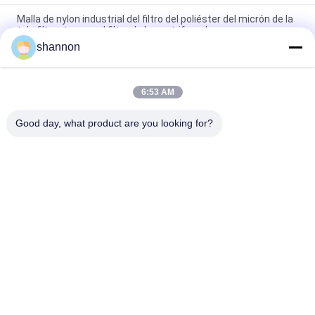
Malla de nylon industrial del filtro del poliéster del micrón de la
tela filtrante para el filtro de la centrifugadora
shannon
Medios de filtro de nylon tejidos del poliéster del polipropileno
de la tela filtrante de la poliamida del monofilamento
6:53 AM
medios de filtro des alta temperatura de nylon de la tela
filtrante de la poliamida de 5 micrones para el líquido
Good day, what product are you looking for?
Categorías Populares
Todos
Tela Filtrante Del 
Paño De La Fibra De 
Polvo
Vidrio
Tela Filtrante Del 
Accesorios De Filtro 
Micrón
Prensa
Bolso De Filtro 
Malla Del Filtro Del 
Industrial
Micrón