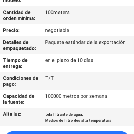
modelo:
Cantidad de
100meters
CONTROL
orden mínima:
DE
Precio:
negotiable
CALIDAD
Detalles de
Paquete estándar de la exportación
empaquetado:
ÉNTRENOS
Tiempo de
en el plazo de 10 días
EN
entrega:
CONTACTO
Condiciones de
T/T
CON
pago:
Capacidad de
100000 metros por semana
PIDA
la fuente:
UNA
Alta luz:
,
tela filtrante de agua
Medios de filtro des alta temperatura
CITA