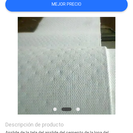
MEJOR PRECIO
MAPA
DEL
SITIO
PRIVACY
POLICY
Descripción de producto
Airslide de la tela del airslide del cemento de la lona del