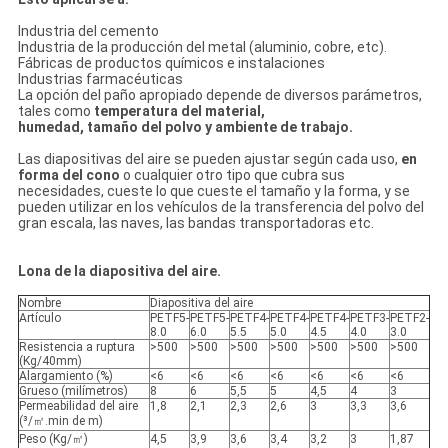
Industria del cemento
Industria de la producción del metal (aluminio, cobre, etc).
Fábricas de productos químicos e instalaciones
Industrias farmacéuticas
La opción del paño apropiado depende de diversos parámetros,
tales como
temperatura del material,
humedad, tamaño del polvo y ambiente de trabajo.
Las diapositivas del aire se pueden ajustar según cada uso,
en
forma del cono
o cualquier otro tipo que cubra sus
necesidades, cueste lo que cueste el tamaño y la forma, y se
pueden utilizar en los vehículos de la transferencia del polvo del
gran escala, las naves, las bandas transportadoras etc.
Lona de la diapositiva del aire.
Nombre
Diapositiva del aire
Artículo
PETF5-
PETF5-
PETF4-
PETF4-
PETF4-
PETF3-
PETF2-
8.0
6.0
5.5
5.0
4.5
4.0
3.0
Resistencia a ruptura
>500
>500
>500
>500
>500
>500
>500
(Kg/40mm)
Alargamiento (%)
<6
<6
<6
<6
<6
<6
<6
Grueso (milímetros)
8
6
5,5
5
4,5
4
3
Permeabilidad del aire
1,8
2,1
2,3
2,6
3
3,3
3,6
(³/㎡.min de m)
Peso (Kg/㎡)
4,5
3,9
3,6
3,4
3,2
3
1,87