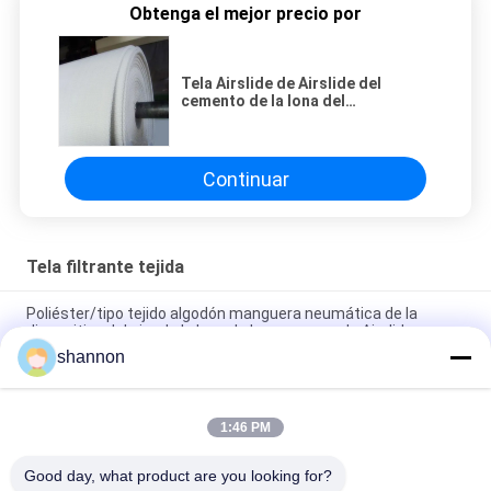
Obtenga el mejor precio por
Tela Airslide de Airslide del
cemento de la lona del
poliéster/correa del aire para la
planta del cemento
Continuar
Tela filtrante tejida
Poliéster/tipo tejido algodón manguera neumática de la
diapositiva del aire de la lona de la manguera de Airslide
shannon
La fluidificación neumática de la gravedad transporta la tela
tejida sólida de Airslide
1:46 PM
La fluidificación neumática de la gravedad transporta la tela
tejida sólida de Airslide
Good day, what product are you looking for?