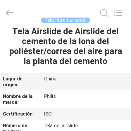
Hangzhou
Philis
Filter
Technology
Co.,
Tela filtrante tejida
Ltd..
All
Rights
Tela Airslide de Airslide del
HOGAR
Reserved.
cemento de la lona del
PRODUCTOS
poliéster/correa del aire para
la planta del cemento
SOBRE
NOSOTROS
Lugar de
China
origen:
VIAJE
Nombre de la
Philis
marca:
DE
Certificación:
ISO
LA
FÁBRICA
Número de
tela del airslide