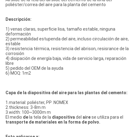
poliéster/correa del aire para la planta del cemento
Descripción:
1) venas claras, superficie lisa, tamaño estable, ninguna
deformación
2) permeabilidad estupenda del aire, incluso circulación de aire,
estable
3) resistencia térmica, resistencia del abrison, resisrance de la
corrosión
4) disipación de energía baja, vida de servicio larga, reparación
libre
5) pedido del OEM de la ayuda
6) MOQ: 1m2
Capa de la diapositiva del aire para las plantas del cemento:
1.material: poliéster, PP .NOMEX
2.thickness: 3-8m m
3.width: 100~3000m m
El medio
de
la tela de la
diapositiva
del
aire
se utiliza para el
transporte de materiales en la forma de polvo.
Esto aplicarse a: