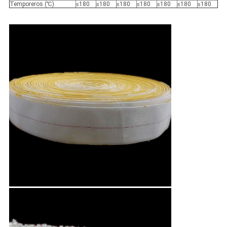
Temporeros (℃)
≤180
≤180
≤180
≤180
≤180
≤180
≤180