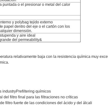
a puntada o el presionar o metal del calor
nterno y polybag tejido externo
de papel dentro del eje o el cartón con los
ualquier dimensión.
estupenda y aire ideal
grande del permeability&
mperatura relativamente baja con la resistencia química muy exc
ímica.
s industryPrefiltering químicos
al del filtro final para las filtraciones no críticas
e filtro fuerte de las condiciones del ácido y del álcali