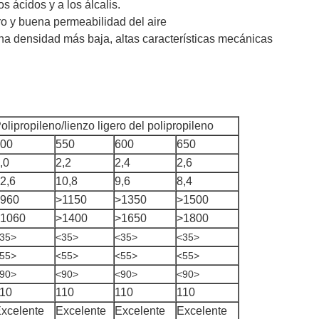
os ácidos y a los álcalis.
oro y buena permeabilidad del aire
na densidad más baja, altas características mecánicas
olipropileno/lienzo ligero del polipropileno
00
550
600
650
,0
2,2
2,4
2,6
2,6
10,8
9,6
8,4
960
>1150
>1350
>1500
1060
>1400
>1650
>1800
35>
<35>
<35>
<35>
55>
<55>
<55>
<55>
90>
<90>
<90>
<90>
10
110
110
110
xcelente
Excelente
Excelente
Excelente