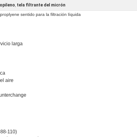
ropileno
tela filtrante del micrón
,
proplyene sentido para la filtración líquida
rvicio larga
ica
el aire
unterchange
 88-110)