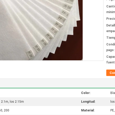
Canti
mínim
Preci
Detal
empa
Tiemp
Condi
pago:
Capac
fuent
Co
Color:
Bl
os 2.1m, los 2.15m
Longitud:
los
50, 200
Material:
PE,