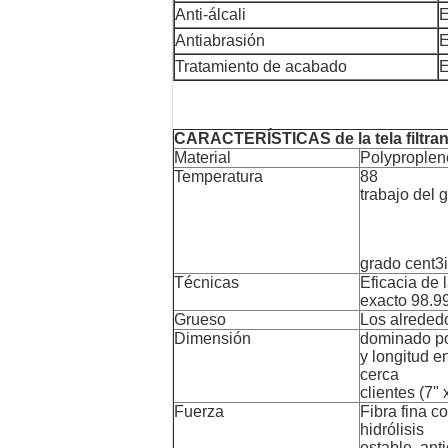
Anti-álcali
E
Antiabrasión
E
Tratamiento de acabado
E
CARACTERÍSTICAS de la tela filtrant
Material
Polyproplene
Temperatura
88
trabajo del 
grado cent3
Técnicas
Eficacia de 
exacto 98.99
Grueso
Los alrededo
Dimensión
dominado por
y longitud e
cerca
clientes (7" 
Fuerza
Fibra fina co
hidrólisis
estable, ant