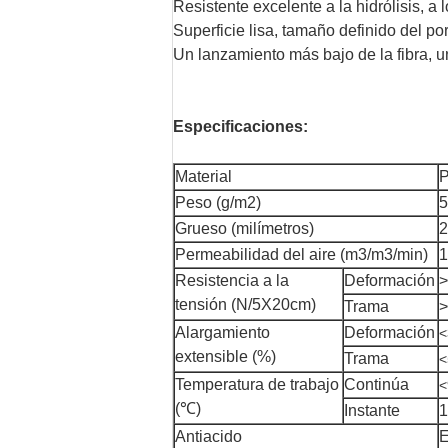
Resistente excelente a la hidrólisis, a l
Superficie lisa, tamaño definido del p
Un lanzamiento más bajo de la fibra, u
Especificaciones:
Material
P
Peso (g/m2)
5
Grueso (milímetros)
2
Permeabilidad del aire (m3/m3/min)
1
Resistencia a la
Deformación
>
tensión (N/5X20cm)
Trama
>
Alargamiento
Deformación
<
extensible (%)
Trama
<
Temperatura de trabajo
Continúa
<
(℃)
Instante
1
Antiacido
E