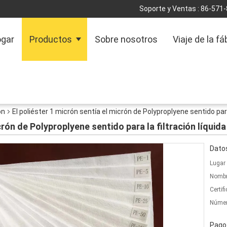
Soporte y Ventas :
86-571
gar
Productos
Sobre nosotros
Viaje de la fá
ón
El poliéster 1 micrón sentía el micrón de Polyproplyene sentido para 
crón de Polyproplyene sentido para la filtración líquida
Datos
Lugar 
Nombr
Certif
Númer
Pago 