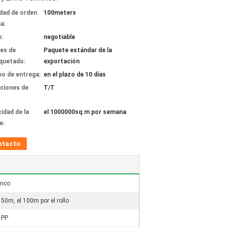
dad de orden
100meters
a:
o:
negotiable
les de
Paquete estándar de la
quetado:
exportación
o de entrega:
en el plazo de 10 días
ciones de
T/T
idad de la
el 1000000sq.m por semana
e:
ntacto
anco
 50m, el 100m por el rollo
 PP