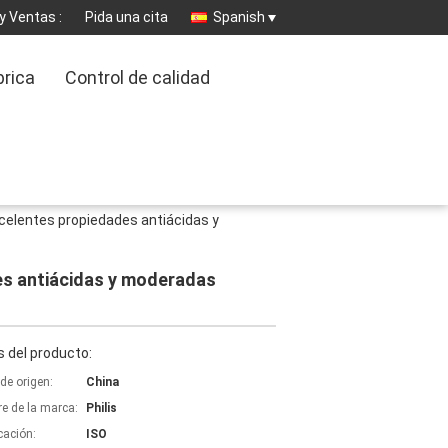
y Ventas :
Pida una cita
Spanish
brica
Control de calidad
 excelentes propiedades antiácidas y
des antiácidas y moderadas
 del producto:
de origen:
China
e de la marca:
Philis
icación:
ISO