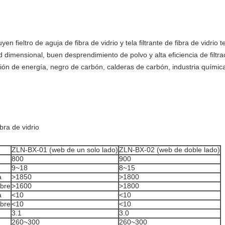
yen fieltro de aguja de fibra de vidrio y tela filtrante de fibra de vidrio 
 dimensional, buen desprendimiento de polvo y alta eficiencia de filtra
ión de energía, negro de carbón, calderas de carbón, industria química
ibra de vidrio
ZLN-BX-01 (web de un solo lado)
ZLN-BX-02 (web de doble lado)
800
900
9~18
8~15
a
>1850
>1800
bre
>1600
>1800
a
<10
<10
bre
<10
<10
3.1
3.0
260~300
260~300