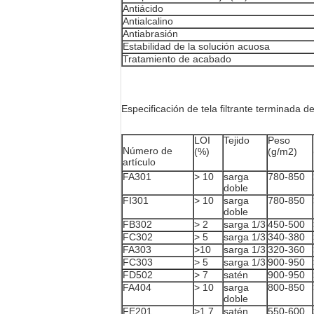
Antiácido
Antialcalino
Antiabrasión
Estabilidad de la solución acuosa
Tratamiento de acabado
Especificación de tela filtrante terminada de 
LOI
Tejido
Peso
Número de
(%)
(g/m2)
artículo
FA301
> 10
sarga
780-850
doble
FI301
> 10
sarga
780-850
doble
FB302
> 2
sarga 1/3
450-500
FC302
> 5
sarga 1/3
340-380
FA303
>10
sarga 1/3
320-360
FC303
> 5
sarga 1/3
900-950
FD502
> 7
satén
900-950
FA404
> 10
sarga
800-850
doble
FE201
>1.7
satén
550-600