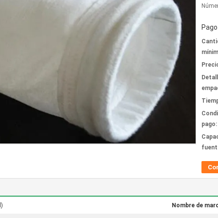
Númer
Pago 
Canti
mínim
Preci
Detal
empa
Tiemp
Condi
pago:
Capac
fuent
Co
l)
Nombre de marc