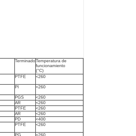
Terminado
Temperatura de
funcionamiento
(°C)
PTFE
<260
PI
<260
PGS
<260
AR
<260
PTFE
<260
AR
<260
PD
<400
PTFE
<260
PG
<260