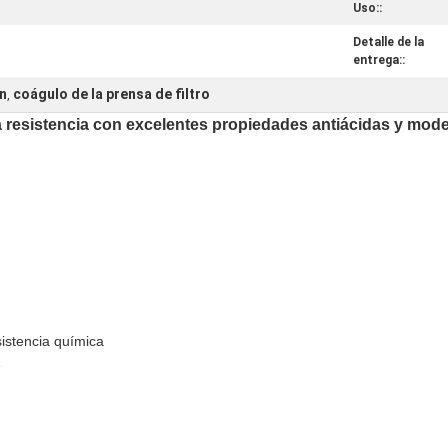
Uso::
Detalle de la
entrega::
ón
coágulo de la prensa de filtro
,
 alta resistencia con excelentes propiedades antiácidas y mo
esistencia química
e