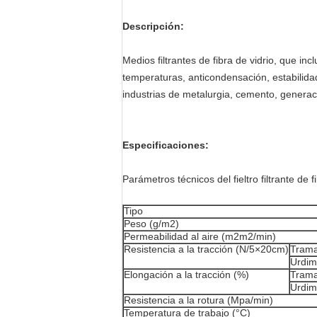
Descripción:
Medios filtrantes de fibra de vidrio, que inclu
temperaturas, anticondensación, estabilidad
industrias de metalurgia, cemento, generac
Especificaciones:
Parámetros técnicos del fieltro filtrante de f
Tipo
Peso (g/m2)
Permeabilidad al aire (m2m2/min)
Resistencia a la tracción (N/5×20cm)
Tram
Urdim
Elongación a la tracción (%)
Tram
Urdim
Resistencia a la rotura (Mpa/min)
Temperatura de trabajo (°C)