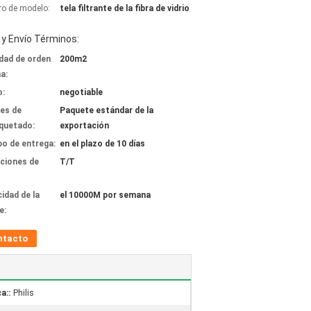
o de modelo:
tela filtrante de la fibra de vidrio
y Envío Términos:
dad de orden
200m2
a:
o:
negotiable
les de
Paquete estándar de la
quetado:
exportación
o de entrega:
en el plazo de 10 días
ciones de
T/T
idad de la
el 10000M por semana
e:
ntacto
a::
Philis